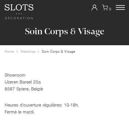
0
Soin Corps & Visage
Home
Webshop
Soin Corps & Visage
Showroom
IJzeren Bareel 20a
8587 Spiere, België
Heures d'ouverture régulières: 10-18h.
Fermé le mardi.