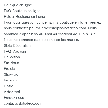
Boutique en ligne
FAQ Boutique en ligne
Retour Boutique en Ligne
Pour toute question concernant la boutique en ligne, veuillez
nous contacter par mail: webshop@slotsdeco.com. Nous
sommes disponibles du lundi au vendredi de 10h à 18h.
Nous ne sommes pas disponibles les mardis.
Slots Décoration
FAQ Magasin
Collection
Sur Nous
Projets
Showroom
Inspiration
Bistro
Aidez-moi
Écrivez-nous
contact@slotsdeco.com